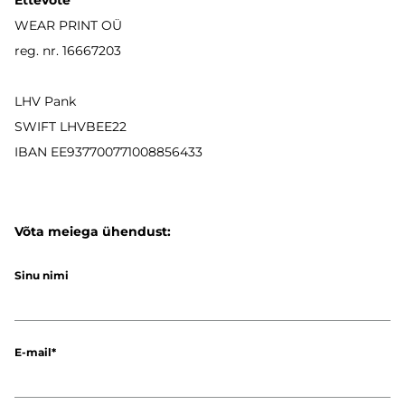
Ettevõte
WEAR PRINT OÜ
reg. nr. 16667203
LHV Pank
SWIFT LHVBEE22
IBAN
EE937700771008856433
Võta meiega ühendust:
Sinu nimi
E-mail