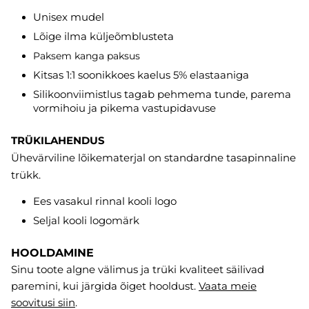
Unisex mudel
Lõige ilma küljeõmblusteta
Paksem kanga paksus
Kitsas 1:1 soonikkoes kaelus 5% elastaaniga
Silikoonviimistlus tagab pehmema tunde, parema
vormihoiu ja pikema vastupidavuse
TRÜKILAHENDUS
Ühevärviline lõikematerjal on standardne tasapinnaline
trükk.
Ees vasakul rinnal kooli logo
Seljal kooli logomärk
HOOLDAMINE
Sinu toote algne välimus ja trüki kvaliteet säilivad
paremini, kui järgida õiget hooldust.
Vaata meie
soovitusi
siin
.