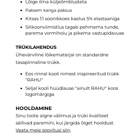
Lõige ilma küljeõmblusteta
Paksem kanga paksus
Kitsas 1:1 soonikkoes kaelus 5% elastaaniga
Silikoonviimistlus tagab pehmema tunde,
parema vormihoiu ja pikema vastupidavuse
TRÜKILAHENDUS
Ühevärviline lõikematerjal on standardne
tasapinnaline trükk.
Ees rinnal kooli nimest inspireeritud trükk
"RAHU"
Seljal kooli hüüdlause "ainult RAHU" koos
logomärgiga
HOOLDAMINE
Sinu toote algne välimus ja trüki kvaliteet
säilivad paremini, kui järgida õiget hooldust.
Vaata meie soovitusi
siin
.