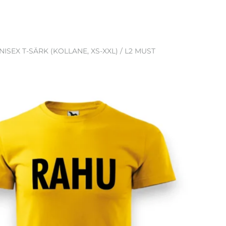
NISEX T-SÄRK (KOLLANE, XS-XXL) / L2 MUST