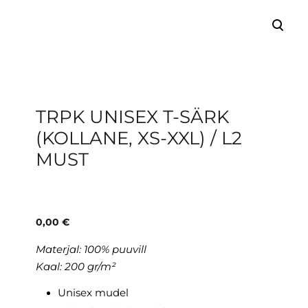
lisati ostukorvi.
Vaata ostukorvi
TRPK UNISEX T-SÄRK
(KOLLANE, XS-XXL) / L2
MUST
0,00 €
Materjal:
100% puuvill
Kaal: 200 gr/m²
Unisex mudel