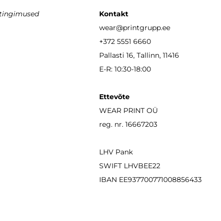
stingimused
Kontakt
wear
@printgrupp.ee
+372 5551 6660
Pallasti 16, Tallinn, 11416
E-R: 10:30-18:00
Ettevõte
WEAR PRINT OÜ
reg. nr. 16667203
LHV Pank
SWIFT LHVBEE22
IBAN
EE937700771008856433