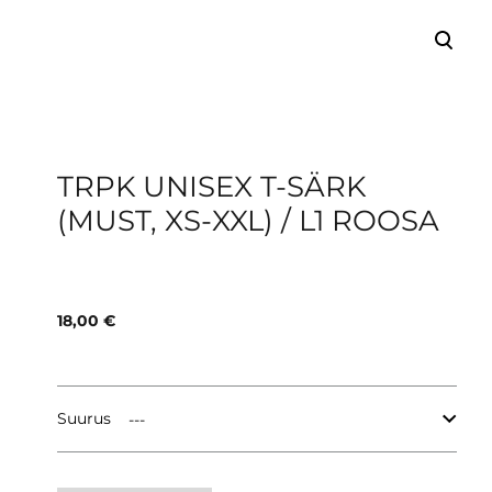
lisati ostukorvi.
Vaata ostukorvi
TRPK UNISEX T-SÄRK
(MUST, XS-XXL) / L1 ROOSA
18,00 €
Suurus