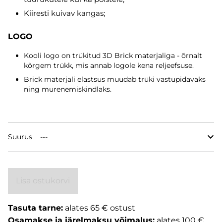
Kiiresti kuivav kangas;
LOGO
Kooli logo on trükitud 3D Brick materjaliga - õrnalt
kõrgem trükk, mis annab logole kena reljeefsuse.
Brick materjali elastsus muudab trüki vastupidavaks
ning murenemiskindlaks.
Suurus
Lisa ostukorvi
Tasuta tarne:
alates 65 € ostust
Osamakse ja järelmaksu võimalus:
alates 100 €