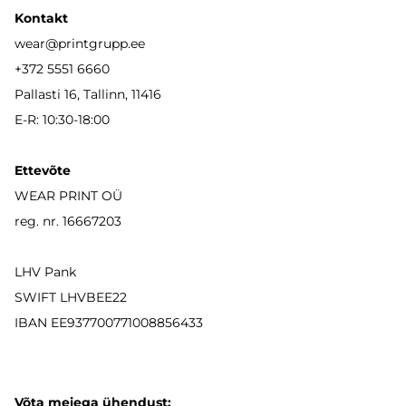
Kontakt
wear
@printgrupp.ee
+372 5551 6660
Pallasti 16, Tallinn, 11416
E-R: 10:30-18:00
Ettevõte
WEAR PRINT OÜ
reg. nr. 16667203
LHV Pank
SWIFT LHVBEE22
IBAN
EE937700771008856433
Võta meiega ühendust: