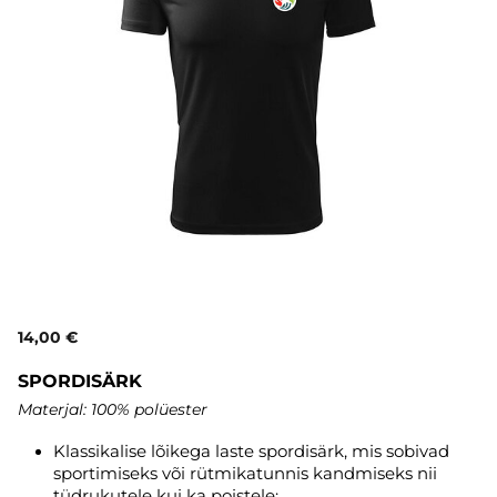
14,00 €
SPORDISÄRK
Materjal: 100% polüester
Klassikalise lõikega laste spordisärk, mis sobivad
sportimiseks või rütmikatunnis kandmiseks nii
tüdrukutele kui ka poistele;