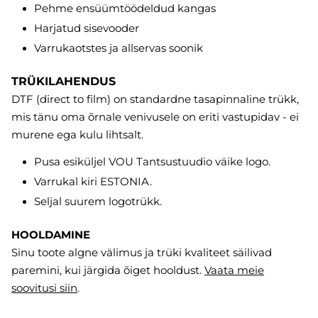
Pehme ensüümtöödeldud kangas
Harjatud sisevooder
Varrukaotstes ja allservas soonik
TRÜKILAHENDUS
DTF (direct to film) on standardne tasapinnaline trükk,
mis tänu oma õrnale venivusele on eriti vastupidav - ei
murene ega kulu lihtsalt.
Pusa esiküljel VOU Tantsustuudio väike logo.
Varrukal kiri ESTONIA.
Seljal suurem logotrükk.
HOOLDAMINE
Sinu toote algne välimus ja trüki kvaliteet säilivad
paremini, kui järgida õiget hooldust.
Vaata meie
soovitusi
siin
.