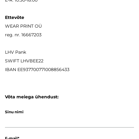
E-R: 10:30-18:00
Ettevõte
WEAR PRINT OÜ
reg. nr. 16667203
LHV Pank
SWIFT LHVBEE22
IBAN
EE937700771008856433
Võta meiega ühendust:
Sinu nimi
E-mail