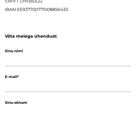
SWIFT LHVBEE22
IBAN
EE937700771008856433
Võta meiega ühendust:
Sinu nimi
E-mail
Sinu sõnum