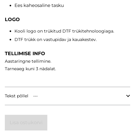
Ees kaheosaline tasku
LOGO
Kooli logo on trükitud DTF trükitehnoloogiaga.
DTF trükk on vastupidav ja kauakestev.
TELLIMISE INFO
Aastaringne tellimine.
Tarneaeg
kuni 3 nädalat.
Tekst põllel
Lisa ostukorvi