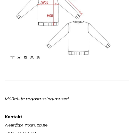
Müügi- ja tagastustingimused
Kontakt
wear
@printgrupp.ee