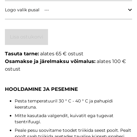
Logo valik pusal
Lisa ostukorvi
Tasuta tarne:
alates 65 € ostust
Osamakse ja järelmaksu võimalus:
alates 100 €
ostust
HOOLDAMINE JA PESEMINE
Pesta temperatuuril 30 ° C - 40 ° C ja pahupidi
keeratuna.
Mitte kasutada valgendit, kuivatit ega tugevat
tsentrifuugi.
Peale pesu soovitame toodet triikida seest poolt. Pealt
poolt saab triikida asetades tavalise küpsetuspaberi