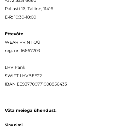
+372 5551 6660
Pallasti 16, Tallinn, 11416
E-R: 10:30-18:00
Ettevõte
WEAR PRINT OÜ
reg. nr. 16667203
LHV Pank
SWIFT LHVBEE22
IBAN
EE937700771008856433
Võta meiega ühendust:
Sinu nimi