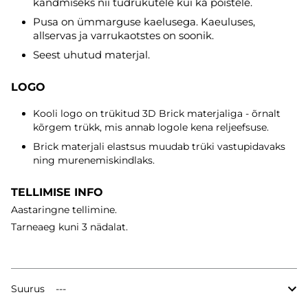
kandmiseks nii tüdrukutele kui ka poistele.
Pusa on ümmarguse kaelusega. Kaeuluses,
allservas ja varrukaotstes on soonik.
Seest uhutud materjal.
LOGO
Kooli logo on trükitud 3D Brick materjaliga - õrnalt
kõrgem trükk, mis annab logole kena reljeefsuse.
Brick materjali elastsus muudab trüki vastupidavaks
ning murenemiskindlaks.
TELLIMISE INFO
Aastaringne tellimine.
Tarneaeg
kuni 3 nädalat.
Suurus