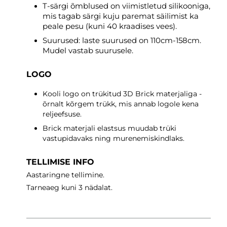
T-särgi õmblused on viimistletud silikooniga,
mis tagab särgi kuju paremat säilimist ka
peale pesu (kuni 40 kraadises vees).
Suurused: laste suurused on 110cm-158cm.
Mudel vastab suurusele.
LOGO
Kooli logo on trükitud 3D Brick materjaliga -
õrnalt kõrgem trükk, mis annab logole kena
reljeefsuse.
Brick materjali elastsus muudab trüki
vastupidavaks ning murenemiskindlaks.
TELLIMISE INFO
Aastaringne tellimine.
Tarneaeg
kuni 3 nädalat.