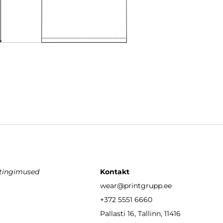
stingimused
Kontakt
wear
@printgrupp.ee
+372 5551 6660
Pallasti 16, Tallinn, 11416