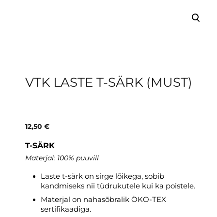
lisati ostukorvi.
Vaata ostukorvi
VTK LASTE T-SÄRK (MUST)
12,50 €
T-SÄRK
Materjal: 100% puuvill
Laste t-särk on sirge lõikega, sobib
kandmiseks nii tüdrukutele kui ka poistele.
Materjal on nahasõbralik ÖKO-TEX
sertifikaadiga.