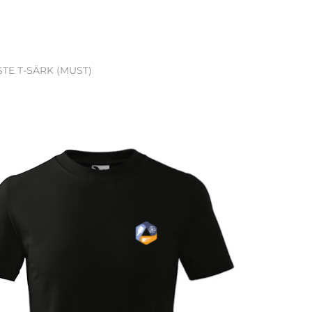
STE T-SÄRK (MUST)