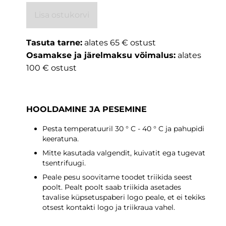
Lisa ostukorvi
Tasuta tarne:
alates 65 € ostust
Osamakse ja järelmaksu võimalus:
alates
100 € ostust
HOOLDAMINE JA PESEMINE
Pesta temperatuuril 30 ° C - 40 ° C ja pahupidi
keeratuna.
Mitte kasutada valgendit, kuivatit ega tugevat
tsentrifuugi.
Peale pesu soovitame toodet triikida seest
poolt. Pealt poolt saab triikida asetades
tavalise küpsetuspaberi logo peale, et ei tekiks
otsest kontakti logo ja triikraua vahel.