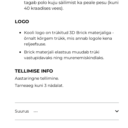
tagab polo kuju säilimist ka peale pesu (kuni
40 kraadises vees).
LOGO
Kooli logo on trükitud 3D Brick materjaliga -
õrnalt kõrgem trükk, mis annab logole kena
reljeefsuse.
Brick materjali elastsus muudab trüki
vastupidavaks ning murenemiskindlaks.
TELLIMISE INFO
Aastaringne tellimine.
Tarneaeg
kuni 3 nädalat.
Suurus