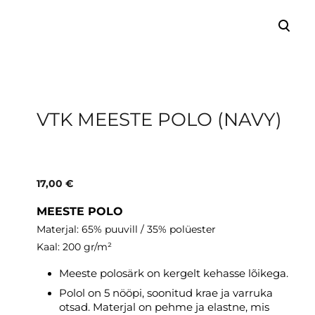
lisati ostukorvi.
Vaata ostukorvi
VTK MEESTE POLO (NAVY)
17,00 €
MEESTE POLO
Materjal: 65% puuvill / 35% polüester
Kaal: 200 gr/m²
Meeste polosärk on kergelt kehasse lõikega.
Polol on 5 nööpi, soonitud krae ja varruka
otsad. Materjal on pehme ja elastne, mis