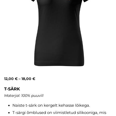
12,00 €
–
18,00 €
T-SÄRK
Materjal: 100% puuvill
Naiste t-särk on kergelt kehasse lõikega.
T-särgi õmblused on viimistletud silikooniga, mis