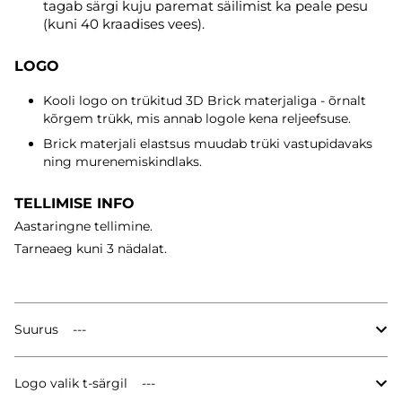
tagab särgi kuju paremat säilimist ka peale pesu
(kuni 40 kraadises vees).
LOGO
Kooli logo on trükitud 3D Brick materjaliga - õrnalt
kõrgem trükk, mis annab logole kena reljeefsuse.
Brick materjali elastsus muudab trüki vastupidavaks
ning murenemiskindlaks.
TELLIMISE INFO
Aastaringne tellimine.
Tarneaeg
kuni 3 nädalat.
Suurus
Logo valik t-särgil