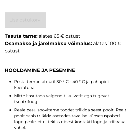
Lisa ostukorvi
Tasuta tarne:
alates 65 € ostust
Osamakse ja järelmaksu võimalus:
alates 100 €
ostust
HOOLDAMINE JA PESEMINE
Pesta temperatuuril 30 ° C - 40 ° C ja pahupidi
keeratuna.
Mitte kasutada valgendit, kuivatit ega tugevat
tsentrifuugi.
Peale pesu soovitame toodet triikida seest poolt. Pealt
poolt saab triikida asetades tavalise küpsetuspaberi
logo peale, et ei tekiks otsest kontakti logo ja triikraua
vahel.