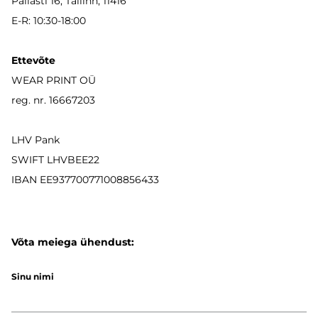
Pallasti 16, Tallinn, 11416
E-R: 10:30-18:00
Ettevõte
WEAR PRINT OÜ
reg. nr. 16667203
LHV Pank
SWIFT LHVBEE22
IBAN
EE937700771008856433
Võta meiega ühendust:
Sinu nimi