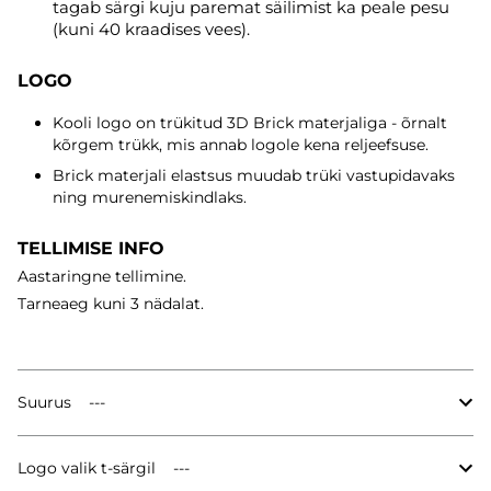
tagab särgi kuju paremat säilimist ka peale pesu
(kuni 40 kraadises vees).
LOGO
Kooli logo on trükitud 3D Brick materjaliga - õrnalt
kõrgem trükk, mis annab logole kena reljeefsuse.
Brick materjali elastsus muudab trüki vastupidavaks
ning murenemiskindlaks.
TELLIMISE INFO
Aastaringne tellimine.
Tarneaeg
kuni 3 nädalat.
Suurus
Logo valik t-särgil