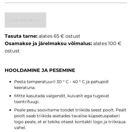
Lisa ostukorvi
Tasuta tarne:
alates 65 € ostust
Osamakse ja järelmaksu võimalus:
alates 100 €
ostust
HOOLDAMINE JA PESEMINE
Pesta temperatuuril 30 ° C - 40 ° C ja pahupidi
keeratuna.
Mitte kasutada valgendit, kuivatit ega tugevat
tsentrifuugi.
Peale pesu soovitame toodet triikida seest poolt. Pealt
poolt saab triikida asetades tavalise küpsetuspaberi
logo peale, et ei tekiks otsest kontakti logo ja triikraua
vahel.