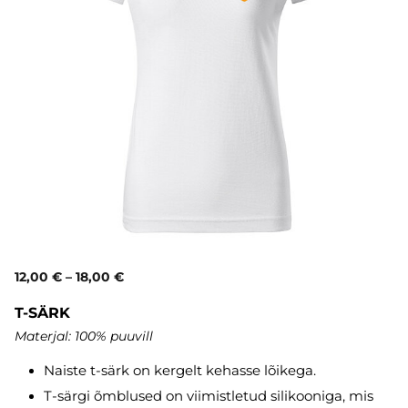
12,00 €
–
18,00 €
T-SÄRK
Materjal: 100% puuvill
Naiste t-särk on kergelt kehasse lõikega.
T-särgi õmblused on viimistletud silikooniga, mis