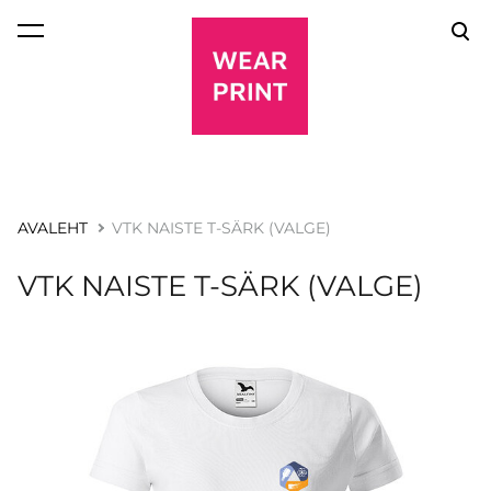
lisati ostukorvi.
Vaata ostukorvi
AVALEHT
VTK NAISTE T-SÄRK (VALGE)
VTK NAISTE T-SÄRK (VALGE)