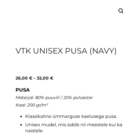
lisati ostukorvi.
Vaata ostukorvi
VTK UNISEX PUSA (NAVY)
26,00 €
–
32,00 €
PUSA
Materjal: 80% puuvill / 20% polüester
Kaal: 200 gr/m²
Klassikaline ümmarguse kaelusega pusa.
Unisex mudel, mis sobib nii meestele kui ka
naistele.