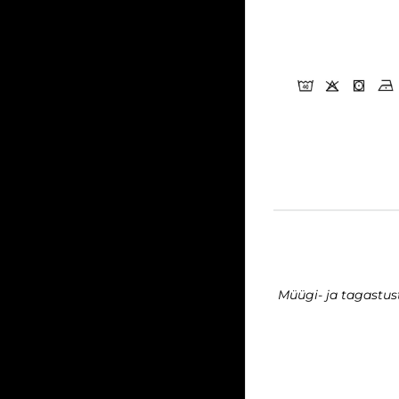
Müügi- ja tagastu