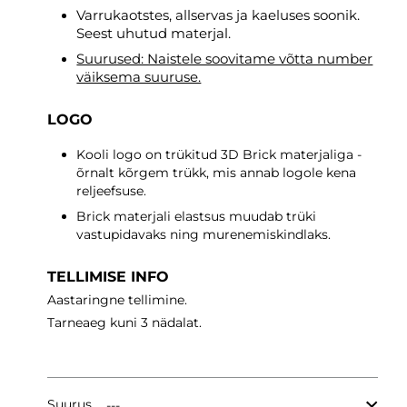
Varrukaotstes, allservas ja kaeluses soonik.
Seest uhutud materjal.
Suurused: Naistele soovitame võtta number
väiksema suuruse.
LOGO
Kooli logo on trükitud 3D Brick materjaliga -
õrnalt kõrgem trükk, mis annab logole kena
reljeefsuse.
Brick materjali elastsus muudab trüki
vastupidavaks ning murenemiskindlaks.
TELLIMISE INFO
Aastaringne tellimine.
Tarneaeg
kuni 3 nädalat.
Suurus