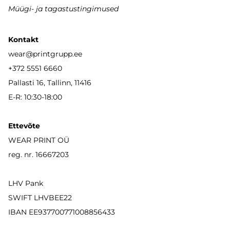
Müügi- ja tagastustingimused
Kontakt
wear
@printgrupp.ee
+372 5551 6660
Pallasti 16, Tallinn, 11416
E-R: 10:30-18:00
Ettevõte
WEAR PRINT OÜ
reg. nr. 16667203
LHV Pank
SWIFT LHVBEE22
IBAN
EE937700771008856433