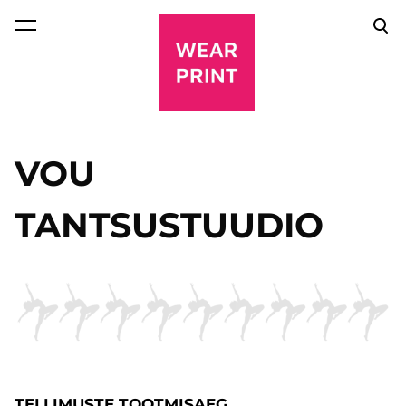
lisati ostukorvi.
Vaata ostukorvi
VOU
TANTSUSTUUDIO
TELLIMUSTE TOOTMISAEG