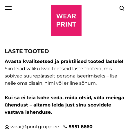
lisati ostukorvi.
Vaata ostukorvi
LASTE TOOTED
Avasta kvaliteetsed ja praktilised tooted lastele!
Siin leiad valiku kvaliteetseid laste tooteid, mis
sobivad suurepäraselt personaliseerimiseks – lisa
neile oma disain, nimi või eriline sõnum.
Kui sa ei leia kohe seda, mida otsid, võta meiega
ühendust – aitame leida just sinu soovidele
vastava lahenduse.
📩
wear@printgrupp.ee
| 📞
5551 6660